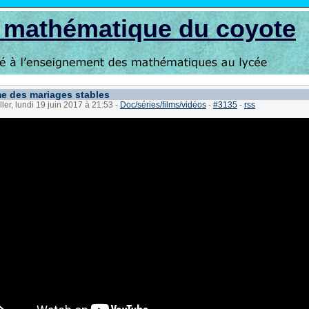
s mathématique du coyote
e des mariages stables
ller, lundi 19 juin 2017 à 21:53
-
Doc/séries/films/vidéos
-
#3135
-
rss