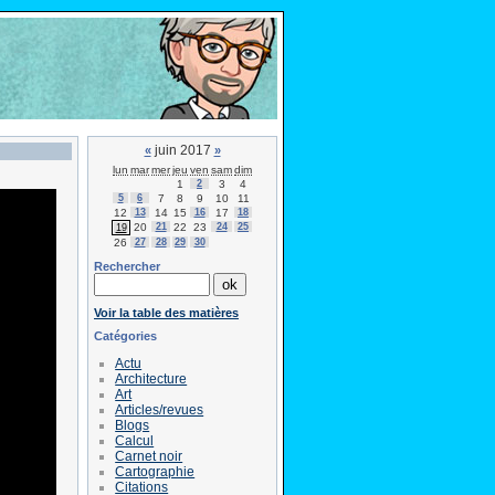
juin 2017
«
»
lun
mar
mer
jeu
ven
sam
dim
1
2
3
4
5
6
7
8
9
10
11
12
13
14
15
16
17
18
20
21
22
23
24
25
19
26
27
28
29
30
Rechercher
Voir la table des matières
Catégories
Actu
Architecture
Art
Articles/revues
Blogs
Calcul
Carnet noir
Cartographie
Citations