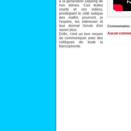
à la génération zapping de
nos élèves. Ces textes
courts et ces vidéos,
privilégiant le côté ludique
des maths, pourront, je
l'espère, les intéresser et
leur donner l'envie d'en
Commentaires
savoir plus.
Aucun comment
Enfin, c'est un bon moyen
de communiquer avec des
collègues de toute la
francophonie.