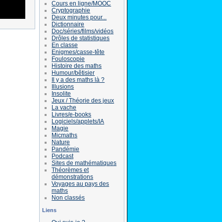
Cours en ligne/MOOC
Cryptographie
Deux minutes pour...
Dictionnaire
Doc/séries/films/vidéos
Drôles de statistiques
En classe
Enigmes/casse-tête
Fouloscopie
Histoire des maths
Humour/bêtisier
Il y a des maths là ?
Illusions
Insolite
Jeux / Théorie des jeux
La vache
Livres/e-books
Logiciels/applets/IA
Magie
Micmaths
Nature
Pandémie
Podcast
Sites de mathématiques
Théorèmes et
démonstrations
Voyages au pays des
maths
Non classés
Liens