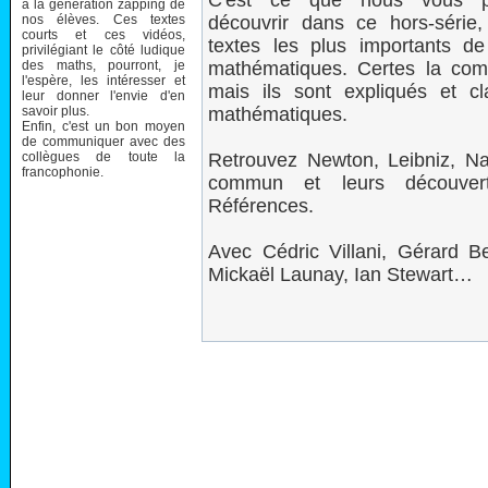
C'est ce que nous vous p
à la génération zapping de
nos élèves. Ces textes
découvrir dans ce hors-série,
courts et ces vidéos,
textes les plus importants de 
privilégiant le côté ludique
des maths, pourront, je
mathématiques. Certes la compl
l'espère, les intéresser et
mais ils sont expliqués et cla
leur donner l'envie d'en
savoir plus.
mathématiques.
Enfin, c'est un bon moyen
de communiquer avec des
collègues de toute la
Retrouvez Newton, Leibniz, N
francophonie.
commun et leurs découvert
Références.
Avec Cédric Villani, Gérard Be
Mickaël Launay, Ian Stewart…