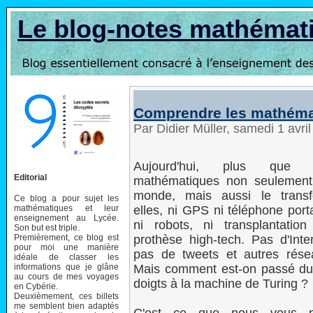
Le blog-notes mathémat
Comprendre les mathéma
Par Didier Müller, samedi 1 avri
Aujourd'hui, plus que 
Editorial
mathématiques non seulement 
monde, mais aussi le trans
Ce blog a pour sujet les
mathématiques et leur
elles, ni GPS ni téléphone port
enseignement au Lycée.
ni robots, ni transplantation
Son but est triple.
Premièrement, ce blog est
prothèse high-tech. Pas d'Inte
pour moi une manière
pas de tweets et autres rés
idéale de classer les
informations que je glâne
Mais comment est-on passé du 
au cours de mes voyages
doigts à la machine de Turing ?
en Cybérie.
Deuxièmement, ces billets
me semblent bien adaptés