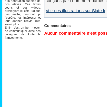
conçues par l’homme réparties 
à la génération zapping de
nos élèves. Ces textes
courts et ces vidéos,
Voir ces illustrations sur Slate.fr
.
privilégiant le côté ludique
des maths, pourront, je
l'espère, les intéresser et
leur donner l'envie d'en
savoir plus.
Commentaires
Enfin, c'est un bon moyen
de communiquer avec des
Aucun commentaire n'est possi
collègues de toute la
francophonie.