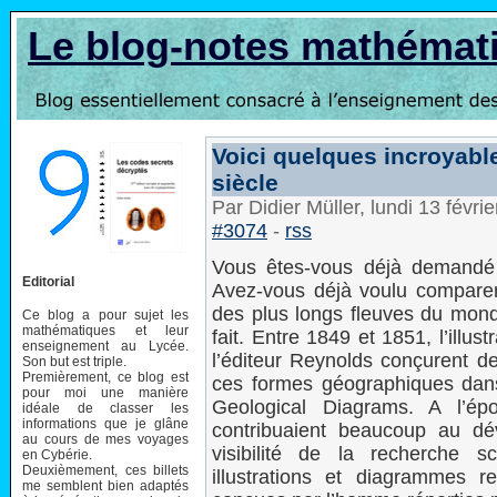
Le blog-notes mathémat
Voici quelques incroyabl
siècle
Par Didier Müller, lundi 13 févr
#3074
-
rss
Vous êtes-vous déjà demandé q
Editorial
Avez-vous déjà voulu comparer 
des plus longs fleuves du mon
Ce blog a pour sujet les
mathématiques et leur
fait. Entre 1849 et 1851, l’illu
enseignement au Lycée.
l’éditeur Reynolds conçurent d
Son but est triple.
Premièrement, ce blog est
ces formes géographiques dans
pour moi une manière
Geological Diagrams. A l’épo
idéale de classer les
informations que je glâne
contribuaient beaucoup au dév
au cours de mes voyages
visibilité de la recherche s
en Cybérie.
Deuxièmement, ces billets
illustrations et diagrammes re
me semblent bien adaptés