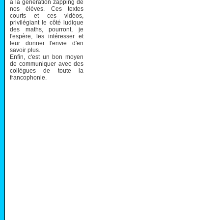
à la génération zapping de
nos élèves. Ces textes
courts et ces vidéos,
privilégiant le côté ludique
des maths, pourront, je
l'espère, les intéresser et
leur donner l'envie d'en
savoir plus.
Enfin, c'est un bon moyen
de communiquer avec des
collègues de toute la
francophonie.