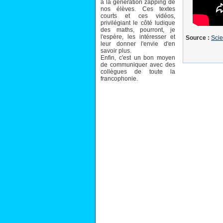
à la génération zapping de
nos élèves. Ces textes
courts et ces vidéos,
privilégiant le côté ludique
des maths, pourront, je
l'espère, les intéresser et
Source :
Scie
leur donner l'envie d'en
savoir plus.
Enfin, c'est un bon moyen
de communiquer avec des
collègues de toute la
francophonie.