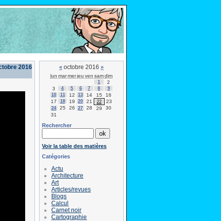
ctobre 2016
octobre 2016
«
»
lun
mar
mer
jeu
ven
sam
dim
1
2
3
4
5
6
7
8
9
10
11
12
13
14
15
16
17
18
19
20
21
23
22
25
26
28
30
24
27
29
31
Rechercher
Voir la table des matières
Catégories
Actu
Architecture
Art
Articles/revues
Blogs
Calcul
Carnet noir
Cartographie