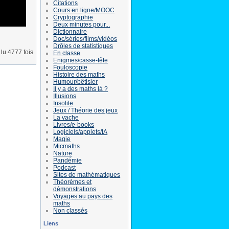
Citations
Cours en ligne/MOOC
Cryptographie
Deux minutes pour...
Dictionnaire
Doc/séries/films/vidéos
Drôles de statistiques
lu 4777 fois
En classe
Enigmes/casse-tête
Fouloscopie
Histoire des maths
Humour/bêtisier
Il y a des maths là ?
Illusions
Insolite
Jeux / Théorie des jeux
La vache
Livres/e-books
Logiciels/applets/IA
Magie
Micmaths
Nature
Pandémie
Podcast
Sites de mathématiques
Théorèmes et
démonstrations
Voyages au pays des
maths
Non classés
Liens