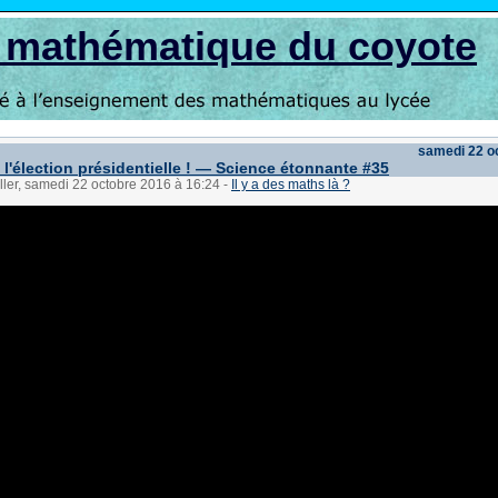
s mathématique du coyote
samedi 22 o
l'élection présidentielle ! — Science étonnante #35
ller, samedi 22 octobre 2016 à 16:24
-
Il y a des maths là ?