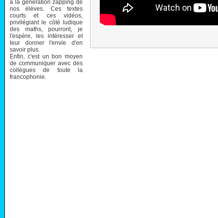
à la génération zapping de
nos élèves. Ces textes
courts et ces vidéos,
privilégiant le côté ludique
des maths, pourront, je
l'espère, les intéresser et
leur donner l'envie d'en
savoir plus.
Enfin, c'est un bon moyen
de communiquer avec des
collègues de toute la
francophonie.