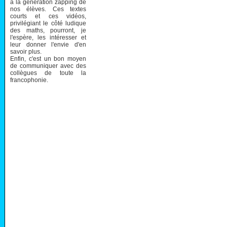
à la génération zapping de
nos élèves. Ces textes
courts et ces vidéos,
privilégiant le côté ludique
des maths, pourront, je
l'espère, les intéresser et
leur donner l'envie d'en
savoir plus.
Enfin, c'est un bon moyen
de communiquer avec des
collègues de toute la
francophonie.