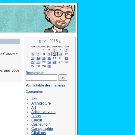
avril 2015
«
»
lun
mar
mer
jeu
ven
sam
dim
1
2
3
4
5
on't know.
6
7
8
9
11
12
10
18
13
14
15
16
17
19
20
21
22
23
24
25
26
27
28
29
30
es que vous
Rechercher
Voir la table des matières
Catégories
Actu
Architecture
Art
Articles/revues
Blogs
Calcul
Carnet noir
Cartographie
Citations