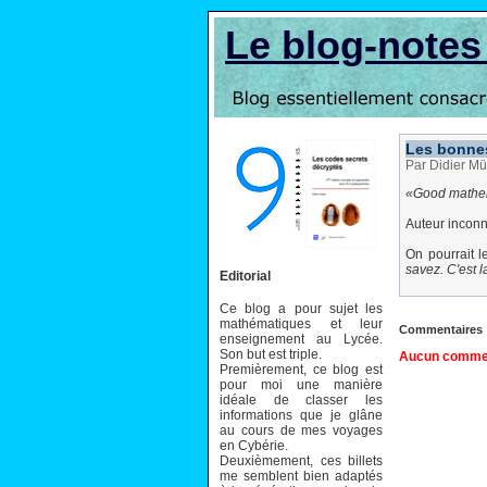
Le blog-note
Les bonne
Par Didier Mü
Good mathem
Auteur incon
On pourrait l
savez. C'est 
Editorial
Ce blog a pour sujet les
mathématiques et leur
Commentaires
enseignement au Lycée.
Son but est triple.
Aucun comment
Premièrement, ce blog est
pour moi une manière
idéale de classer les
informations que je glâne
au cours de mes voyages
en Cybérie.
Deuxièmement, ces billets
me semblent bien adaptés