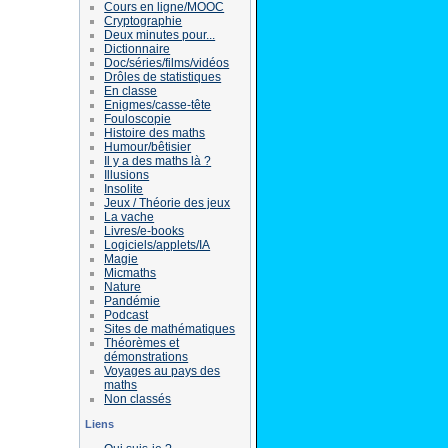
Cours en ligne/MOOC
Cryptographie
Deux minutes pour...
Dictionnaire
Doc/séries/films/vidéos
Drôles de statistiques
En classe
Enigmes/casse-tête
Fouloscopie
Histoire des maths
Humour/bêtisier
Il y a des maths là ?
Illusions
Insolite
Jeux / Théorie des jeux
La vache
Livres/e-books
Logiciels/applets/IA
Magie
Micmaths
Nature
Pandémie
Podcast
Sites de mathématiques
Théorèmes et
démonstrations
Voyages au pays des
maths
Non classés
Liens