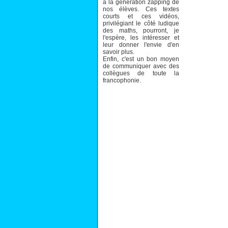
à la génération zapping de
nos élèves. Ces textes
courts et ces vidéos,
privilégiant le côté ludique
des maths, pourront, je
l'espère, les intéresser et
leur donner l'envie d'en
savoir plus.
Enfin, c'est un bon moyen
de communiquer avec des
collègues de toute la
francophonie.