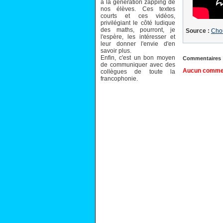
à la génération zapping de
nos élèves. Ces textes
courts et ces vidéos,
privilégiant le côté ludique
des maths, pourront, je
Source :
Chou
l'espère, les intéresser et
leur donner l'envie d'en
savoir plus.
Enfin, c'est un bon moyen
Commentaires
de communiquer avec des
Aucun comment
collègues de toute la
francophonie.