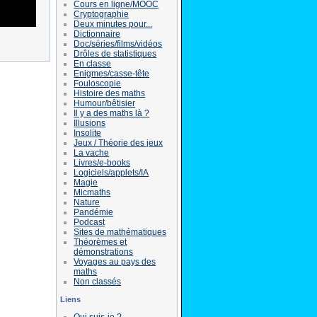
Cours en ligne/MOOC
Cryptographie
Deux minutes pour...
Dictionnaire
Doc/séries/films/vidéos
Drôles de statistiques
En classe
Enigmes/casse-tête
Fouloscopie
Histoire des maths
Humour/bêtisier
Il y a des maths là ?
Illusions
Insolite
Jeux / Théorie des jeux
La vache
Livres/e-books
Logiciels/applets/IA
Magie
Micmaths
Nature
Pandémie
Podcast
Sites de mathématiques
Théorèmes et
démonstrations
Voyages au pays des
maths
Non classés
Liens
Qui suis-je ?