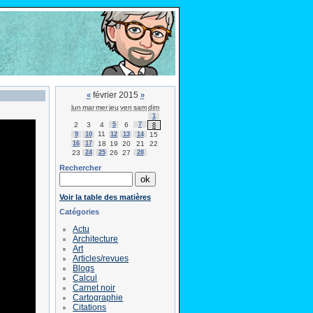
février 2015
«
»
lun
mar
mer
jeu
ven
sam
dim
1
2
3
4
5
6
7
8
11
9
10
12
13
14
15
16
17
18
19
20
21
22
23
24
25
26
27
28
Rechercher
Voir la table des matières
Catégories
Actu
Architecture
Art
Articles/revues
Blogs
Calcul
Carnet noir
Cartographie
Citations