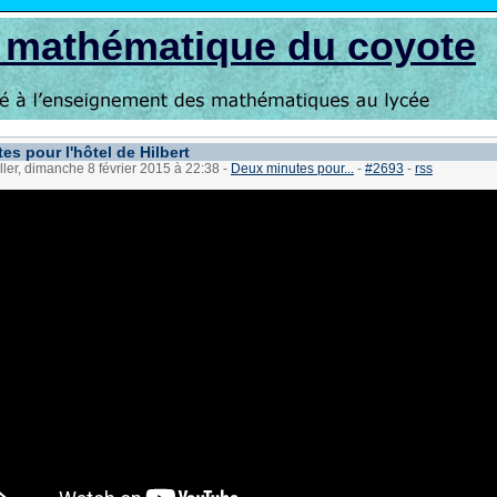
s mathématique du coyote
es pour l'hôtel de Hilbert
ller, dimanche 8 février 2015 à 22:38
-
Deux minutes pour...
-
#2693
-
rss