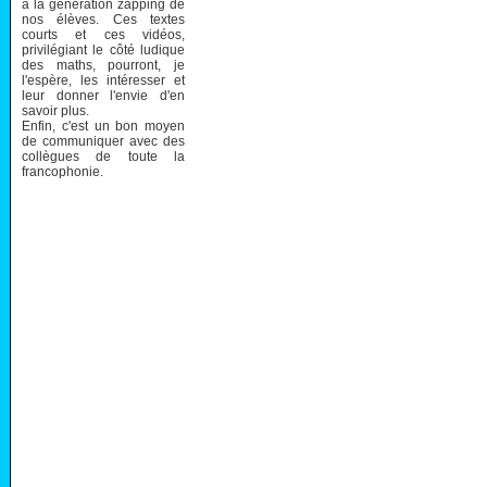
à la génération zapping de
nos élèves. Ces textes
courts et ces vidéos,
privilégiant le côté ludique
des maths, pourront, je
l'espère, les intéresser et
leur donner l'envie d'en
savoir plus.
Enfin, c'est un bon moyen
de communiquer avec des
collègues de toute la
francophonie.