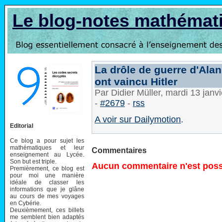
Le blog-notes mathémat
La drôle de guerre d'Ala
ont vaincu Hitler
Par Didier Müller, mardi 13 jan
-
#2679
-
rss
A voir sur Dailymotion
.
Editorial
Ce blog a pour sujet les
mathématiques et leur
Commentaires
enseignement au Lycée.
Son but est triple.
Aucun commentaire n'est possi
Premièrement, ce blog est
pour moi une manière
idéale de classer les
informations que je glâne
au cours de mes voyages
en Cybérie.
Deuxièmement, ces billets
me semblent bien adaptés