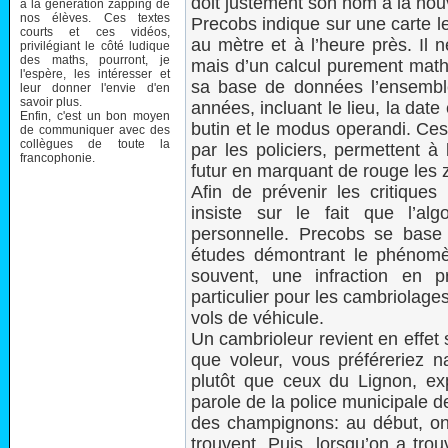
doit justement son nom à la nouve
à la génération zapping de
nos élèves. Ces textes
Precobs indique sur une carte le 
courts et ces vidéos,
au mètre et à l’heure près. Il 
privilégiant le côté ludique
des maths, pourront, je
mais d’un calcul purement mat
l'espère, les intéresser et
sa base de données l’ensemble
leur donner l'envie d'en
savoir plus.
années, incluant le lieu, la dat
Enfin, c'est un bon moyen
butin et le modus operandi. Ce
de communiquer avec des
collègues de toute la
par les policiers, permettent à
francophonie.
futur en marquant de rouge les 
Afin de prévenir les critiques 
insiste sur le fait que l’al
personnelle. Precobs se base 
études démontrant le phénomèn
souvent, une infraction en 
particulier pour les cambriolage
vols de véhicule.
Un cambrioleur revient en effet s
que voleur, vous préféreriez 
plutôt que ceux du Lignon, ex
parole de la police municipale de
des champignons: au début, on 
trouvent. Puis, lorsqu’on a trou