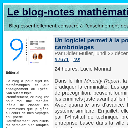
Le blog-notes mathémat
Un logiciel permet à la po
cambriolages
Par Didier Müller, lundi 22 déc
#2671
-
rss
24 heures, Lucie Monnat
Editorial
Dans le film
Minority Report
, l
Ce blog a pour sujet les
mathématiques et leur
éradiquer la criminalité. Les a
enseignement au Lycée.
de précognition, peuvent fournir
Son but est triple.
Premièrement, ce blog est
les criminels juste avant qu’ils 
pour moi une manière
Avec quarante ans d’avance, l
idéale de classer les
informations que je glâne
système similaire. En juillet, e
au cours de mes voyages
par l’«Institut de technique pr
en Cybérie.
Deuxièmement, ces billets
entreprise basée dans la vill
me semblent bien adaptés