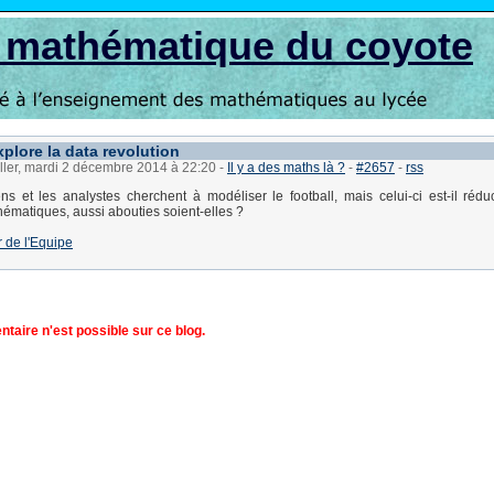
s mathématique du coyote
plore la data revolution
ller, mardi 2 décembre 2014 à 22:20
-
Il y a des maths là ?
-
#2657
-
rss
iens et les analystes cherchent à modéliser le football, mais celui-ci est-il rédu
matiques, aussi abouties soient-elles ?
r de l'Equipe
aire n'est possible sur ce blog.