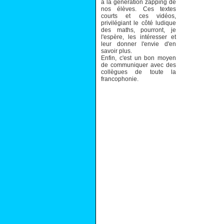
à la génération zapping de
nos élèves. Ces textes
courts et ces vidéos,
privilégiant le côté ludique
des maths, pourront, je
l'espère, les intéresser et
leur donner l'envie d'en
savoir plus.
Enfin, c'est un bon moyen
de communiquer avec des
collègues de toute la
francophonie.