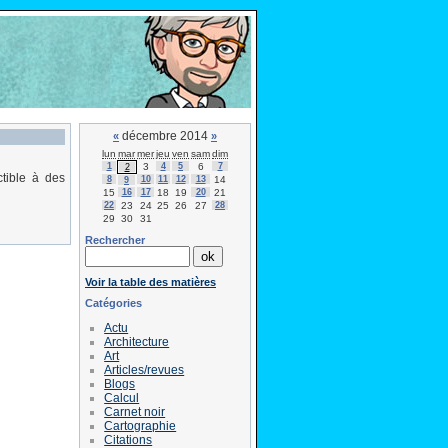
décembre 2014
«
»
lun
mar
mer
jeu
ven
sam
dim
1
3
4
5
6
7
2
ctible à des
8
10
11
12
13
14
9
15
16
17
18
19
20
21
22
23
24
25
26
27
28
29
30
31
Rechercher
Voir la table des matières
Catégories
Actu
Architecture
Art
Articles/revues
Blogs
Calcul
Carnet noir
Cartographie
Citations