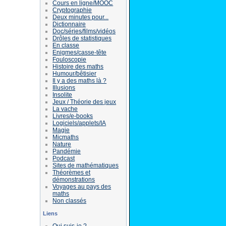
Cours en ligne/MOOC
Cryptographie
Deux minutes pour...
Dictionnaire
Doc/séries/films/vidéos
Drôles de statistiques
En classe
Enigmes/casse-tête
Fouloscopie
Histoire des maths
Humour/bêtisier
Il y a des maths là ?
Illusions
Insolite
Jeux / Théorie des jeux
La vache
Livres/e-books
Logiciels/applets/IA
Magie
Micmaths
Nature
Pandémie
Podcast
Sites de mathématiques
Théorèmes et
démonstrations
Voyages au pays des
maths
Non classés
Liens
Qui suis-je ?