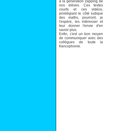
à la génération zapping de
nos élèves. Ces textes
courts et ces vidéos,
privilégiant le côté ludique
des maths, pourront, je
l'espère, les intéresser et
leur donner l'envie d'en
savoir plus.
Enfin, c'est un bon moyen
de communiquer avec des
collègues de toute la
francophonie.