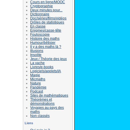
Cours en ligne/MOOC
Cryptographie
Deux minutes pour...
Dictionnaire
Doc/séries/films/vidéos
Drôles de statistiques
En classe
Enigmes/casse-tête
Fouloscopie
Histoire des maths
Humour/bêtisier
Il y a des maths là ?
Illusions
Insolite
Jeux / Théorie des jeux
La vache
Livres/e-books
Logiciels/applets/IA
Magie
Micmaths
Nature
Pandémie
Podcast
Sites de mathématiques
Théorèmes et
démonstrations
Voyages au pays des
maths
Non classés
Liens