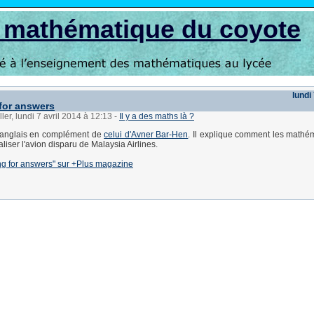
s mathématique du coyote
lundi
for answers
ler, lundi 7 avril 2014 à 12:13
-
Il y a des maths là ?
n anglais en complément de
celui d'Avner Bar-Hen
. Il explique comment les mathé
liser l'avion disparu de Malaysia Airlines.
ng for answers" sur +Plus magazine