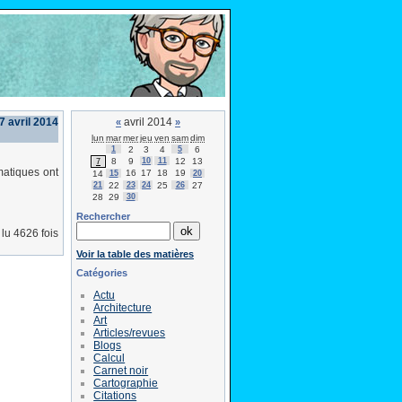
 7 avril 2014
avril 2014
«
»
lun
mar
mer
jeu
ven
sam
dim
1
2
3
4
5
6
8
9
10
11
12
13
7
matiques ont
16
17
18
19
14
15
20
21
22
23
24
25
26
27
28
29
30
Rechercher
lu 4626 fois
Voir la table des matières
Catégories
Actu
Architecture
Art
Articles/revues
Blogs
Calcul
Carnet noir
Cartographie
Citations