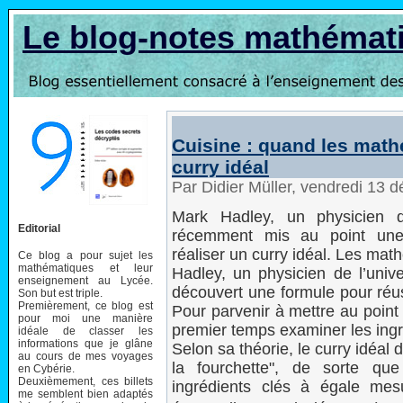
Le blog-notes mathémat
Cuisine : quand les math
curry idéal
Par Didier Müller, vendredi 13
Mark Hadley, un physicien d
Editorial
récemment mis au point une
réaliser un curry idéal. Les mat
Ce blog a pour sujet les
mathématiques et leur
Hadley, un physicien de l’uni
enseignement au Lycée.
découvert une formule pour réus
Son but est triple.
Premièrement, ce blog est
Pour parvenir à mettre au point
pour moi une manière
premier temps examiner les ingr
idéale de classer les
informations que je glâne
Selon sa théorie, le curry idéal 
au cours de mes voyages
la fourchette", de sorte qu
en Cybérie.
Deuxièmement, ces billets
ingrédients clés à égale mes
me semblent bien adaptés