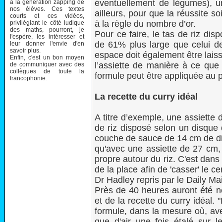
éventuellement de légumes), un
à la génération zapping de
nos élèves. Ces textes
ailleurs, pour que la réussite soi
courts et ces vidéos,
à la règle du nombre d’or.
privilégiant le côté ludique
des maths, pourront, je
Pour ce faire, le tas de riz dis
l'espère, les intéresser et
de 61% plus large que celui d
leur donner l'envie d'en
savoir plus.
espace doit également être laiss
Enfin, c'est un bon moyen
l’assiette de manière à ce que 
de communiquer avec des
collègues de toute la
formule peut être appliquée au pl
francophonie.
La recette du curry idéal
A titre d’exemple, une assiette
de riz disposé selon un disque
couche de sauce de 14 cm de di
qu'avec une assiette de 27 cm,
propre autour du riz. C'est dans
de la place afin de 'casser' le c
Dr Hadley repris par le Daily Mai
Près de 40 heures auront été né
et de la recette du curry idéal. 
formule, dans la mesure où, ave
que d'air une fois étalé sur le