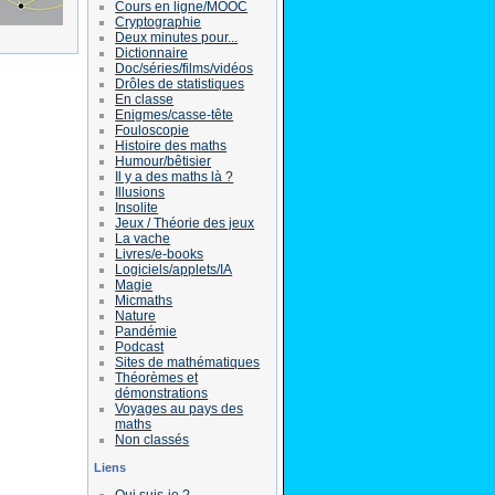
Cours en ligne/MOOC
Cryptographie
Deux minutes pour...
Dictionnaire
Doc/séries/films/vidéos
Drôles de statistiques
En classe
Enigmes/casse-tête
Fouloscopie
Histoire des maths
Humour/bêtisier
Il y a des maths là ?
Illusions
Insolite
Jeux / Théorie des jeux
La vache
Livres/e-books
Logiciels/applets/IA
Magie
Micmaths
Nature
Pandémie
Podcast
Sites de mathématiques
Théorèmes et
démonstrations
Voyages au pays des
maths
Non classés
Liens
Qui suis-je ?