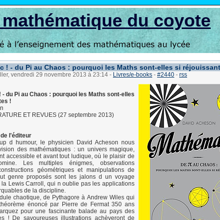
s mathématique du coyote
 ! - du Pi au Chaos : pourquoi les Maths sont-elles si réjouissant
ller, vendredi 29 novembre 2013 à 23:14
-
Livres/e-books
-
#2440
-
rss
- du Pi au Chaos : pourquoi les Maths sont-elles
tes !
on
RATURE ET REVUES (27 septembre 2013)
de l'éditeur
up d humour, le physicien David Acheson nous
vision des mathématiques : un univers magique,
 accessible et avant tout ludique, où le plaisir de
omine. Les multiples énigmes, observations
 constructions géométriques et manipulations de
tout genre proposés sont les jalons d un voyage
 la Lewis Carroll, qui n oublie pas les applications
rquables de la discipline.
dule chaotique, de Pythagore à Andrew Wiles qui
théorème énoncé par Pierre de Fermat 350 ans
barquez pour une fascinante balade au pays des
s ! De savoureuses illustrations achèveront de