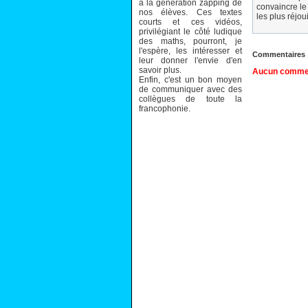
à la génération zapping de
convaincre le 
nos élèves. Ces textes
les plus réjou
courts et ces vidéos,
privilégiant le côté ludique
des maths, pourront, je
l'espère, les intéresser et
Commentaires
leur donner l'envie d'en
savoir plus.
Aucun comment
Enfin, c'est un bon moyen
de communiquer avec des
collègues de toute la
francophonie.