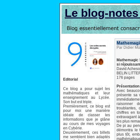
Le blog-note
Mathemagic
Par Didier Mü
Mathemagic ! 
si réjouissan
David Aches
BELIN LITTE
176 pages
Editorial
Présentation 
Ce blog a pour sujet les
Avec beauco
mathématiques et leur
présente sa 
enseignement au Lycée.
immédiatement
Son but est triple.
raisonner d
Premièrement, ce blog est
troublantes,
pour moi une manière
chiffres en 
idéale de classer les
extravagant à
informations que je glâne
les plus rema
au cours de mes voyages
De pi au pen
en Cybérie.
démontra le 
Deuxièmement, ces billets
plus tôt, em
me semblent bien adaptés
mathématique