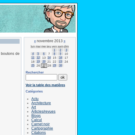
novembre 2013
«
»
lun
mar
mer
jeu
ven
sam
dim
1
2
3
 boutons de
4
5
6
7
8
9
10
11
12
13
14
15
16
17
18
19
20
21
22
23
24
25
26
28
29
30
27
Rechercher
Voir la table des matières
Catégories
Actu
Architecture
Art
Articles/revues
Blogs
Calcul
Carnet noir
Cartographie
Citations