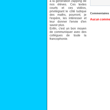
à la génération zapping de
nos élèves. Ces textes
courts et ces vidéos,
privilégiant le côté ludique
Commentaires
des maths, pourront, je
l'espère, les intéresser et
Aucun comment
leur donner l'envie d'en
savoir plus.
Enfin, c'est un bon moyen
de communiquer avec des
collègues de toute la
francophonie.