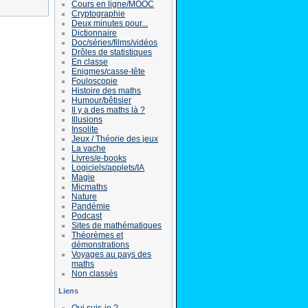
Cours en ligne/MOOC
Cryptographie
Deux minutes pour...
Dictionnaire
Doc/séries/films/vidéos
Drôles de statistiques
En classe
Enigmes/casse-tête
Fouloscopie
Histoire des maths
Humour/bêtisier
Il y a des maths là ?
Illusions
Insolite
Jeux / Théorie des jeux
La vache
Livres/e-books
Logiciels/applets/IA
Magie
Micmaths
Nature
Pandémie
Podcast
Sites de mathématiques
Théorèmes et
démonstrations
Voyages au pays des
maths
Non classés
Liens
Qui suis-je ?