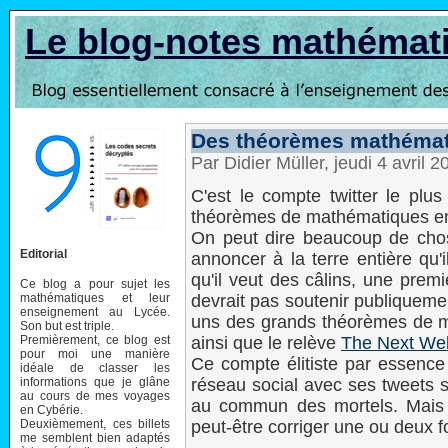
Le blog-notes mathémat
Des théorèmes mathémat
Par Didier Müller, jeudi 4 avril 
C'est le compte twitter le plu
théorèmes de mathématiques en 
On peut dire beaucoup de chos
Editorial
annoncer à la terre entière qu'i
qu'il veut des câlins, une premi
Ce blog a pour sujet les
mathématiques et leur
devrait pas soutenir publiqueme
enseignement au Lycée.
uns des grands théorèmes de m
Son but est triple.
Premièrement, ce blog est
ainsi que le relève
The Next We
pour moi une manière
Ce compte élitiste par essence 
idéale de classer les
informations que je glâne
réseau social avec ses tweets s
au cours de mes voyages
au commun des mortels. Mais le
en Cybérie.
Deuxièmement, ces billets
peut-être corriger une ou deux 
me semblent bien adaptés