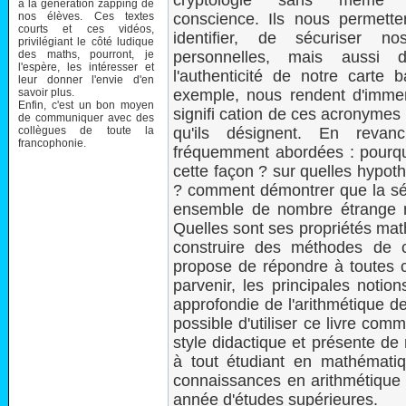
cryptologie sans même 
à la génération zapping de
nos élèves. Ces textes
conscience. Ils nous permett
courts et ces vidéos,
identifier, de sécuriser n
privilégiant le côté ludique
des maths, pourront, je
personnelles, mais aussi d
l'espère, les intéresser et
l'authenticité de notre carte
leur donner l'envie d'en
savoir plus.
exemple, nous rendent d'immens
Enfin, c'est un bon moyen
signifi cation de ces acronymes 
de communiquer avec des
collègues de toute la
qu'ils désignent. En revan
francophonie.
fréquemment abordées : pourquo
cette façon ? sur quelles hypot
? comment démontrer que la sécu
ensemble de nombre étrange n
Quelles sont ses propriétés mat
construire des méthodes de c
propose de répondre à toutes ce
parvenir, les principales notio
approfondie de l'arithmétique d
possible d'utiliser ce livre co
style didactique et présente de 
à tout étudiant en mathématiq
connaissances en arithmétique o
année d'études supérieures.