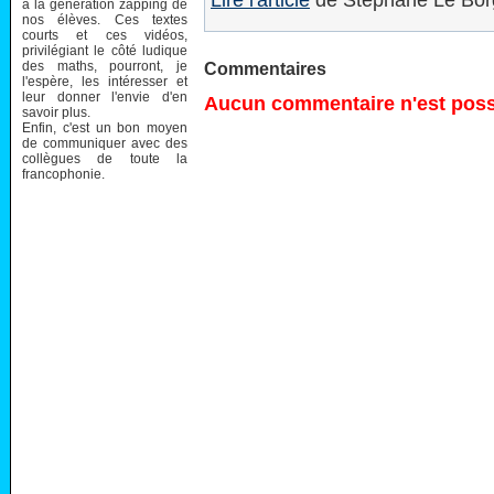
Lire l'article
de Stéphane Le Bor
à la génération zapping de
nos élèves. Ces textes
courts et ces vidéos,
privilégiant le côté ludique
des maths, pourront, je
Commentaires
l'espère, les intéresser et
leur donner l'envie d'en
Aucun commentaire n'est possi
savoir plus.
Enfin, c'est un bon moyen
de communiquer avec des
collègues de toute la
francophonie.