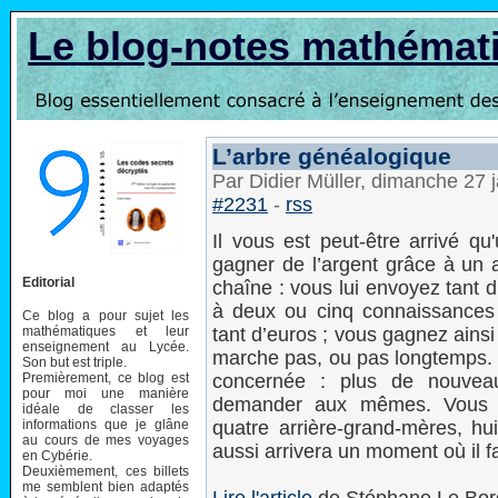
Le blog-notes mathémat
L’arbre généalogique
Par Didier Müller, dimanche 27 
#2231
-
rss
Il vous est peut-être arrivé 
gagner de l’argent grâce à un
Editorial
chaîne : vous lui envoyez tant 
à deux ou cinq connaissances 
Ce blog a pour sujet les
mathématiques et leur
tant d’euros ; vous gagnez ainsi 
enseignement au Lycée.
marche pas, ou pas longtemps. E
Son but est triple.
Premièrement, ce blog est
concernée : plus de nouveaux
pour moi une manière
demander aux mêmes. Vous a
idéale de classer les
informations que je glâne
quatre arrière-grand-mères, hui
au cours de mes voyages
aussi arrivera un moment où il
en Cybérie.
Deuxièmement, ces billets
me semblent bien adaptés