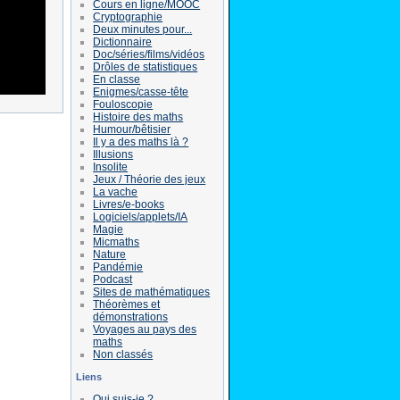
Cours en ligne/MOOC
Cryptographie
Deux minutes pour...
Dictionnaire
Doc/séries/films/vidéos
Drôles de statistiques
En classe
Enigmes/casse-tête
Fouloscopie
Histoire des maths
Humour/bêtisier
Il y a des maths là ?
Illusions
Insolite
Jeux / Théorie des jeux
La vache
Livres/e-books
Logiciels/applets/IA
Magie
Micmaths
Nature
Pandémie
Podcast
Sites de mathématiques
Théorèmes et
démonstrations
Voyages au pays des
maths
Non classés
Liens
Qui suis-je ?