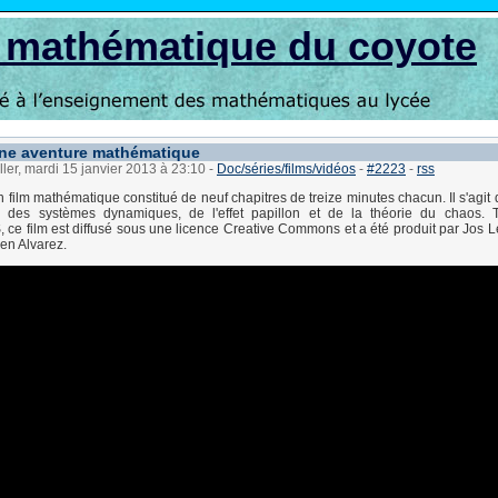
s mathématique du coyote
ne aventure mathématique
ller, mardi 15 janvier 2013 à 23:10
-
Doc/séries/films/vidéos
-
#2223
-
rss
 film mathématique constitué de neuf chapitres de treize minutes chacun. Il s'agit d
r des systèmes dynamiques, de l'effet papillon et de la théorie du chaos.
e film est diffusé sous une licence Creative Commons et a été produit par Jos L
ien Alvarez.