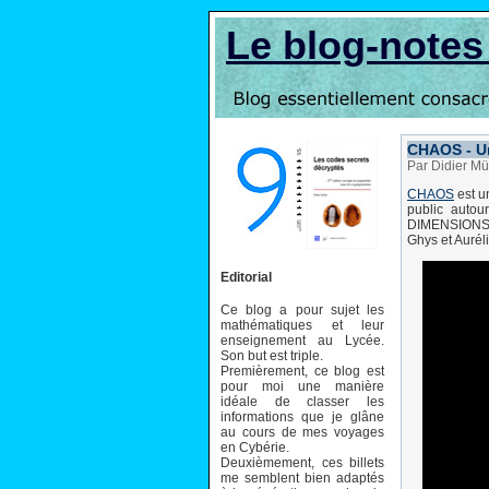
Le blog-note
CHAOS - U
Par Didier Mü
CHAOS
est un
public autou
DIMENSIONS, c
Ghys et Aurél
Editorial
Ce blog a pour sujet les
mathématiques et leur
enseignement au Lycée.
Son but est triple.
Premièrement, ce blog est
pour moi une manière
idéale de classer les
informations que je glâne
au cours de mes voyages
en Cybérie.
Deuxièmement, ces billets
me semblent bien adaptés