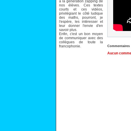
à la génération zapping de
nos élèves. Ces textes
courts et ces vidéos,
privilégiant le côté ludique
des maths, pourront, je
l'espère, les intéresser et
leur donner l'envie d'en
savoir plus.
Enfin, c'est un bon moyen
de communiquer avec des
collègues de toute la
francophonie.
Commentaires
Aucun comment