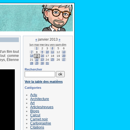
janvier 2013
«
»
lun
mar
mer
jeu
ven
sam
dim
1
2
3
4
5
6
'un film tout
7
8
9
10
11
12
13
 Tout comme
14
16
17
18
19
20
15
eys, Étienne
21
23
24
25
26
27
22
28
29
30
31
Rechercher
Voir la table des matières
Catégories
Actu
Architecture
Art
Articles/revues
Blogs
Calcul
Carnet noir
Cartographie
Citations