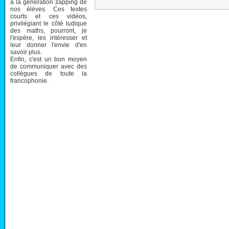
à la génération zapping de
nos élèves. Ces textes
courts et ces vidéos,
privilégiant le côté ludique
des maths, pourront, je
l'espère, les intéresser et
leur donner l'envie d'en
savoir plus.
Enfin, c'est un bon moyen
de communiquer avec des
collègues de toute la
francophonie.