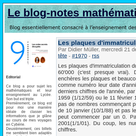
Le blog-notes mathémat
Les plaques d'immatricul
Par Didier Müller, mercredi 21
tête
-
#1970
-
rss
Les plaques d'immatriculation 
60'000 (c'est presque vrai)
Editorial
enchères les plaques et beauco
comme numéro leur date d'annive
Ce blog a pour sujet les
mathématiques et leur
derniers chiffres de l'année, p
enseignement au Lycée.
1959 (1/12/59) ou le 11 février
Son but est triple.
Premièrement, ce blog est
pas de nombres commençant pa
pour moi une manière
de 10 janvier (10/1/88) et pas le
idéale de classer les
informations que je glâne
peut commencer par un 0. Pa
au cours de mes voyages
2001(1/1/01). Du coup, les num
en Cybérie.
Deuxièmement, ces billets
chiffres.
me semblent bien adaptés