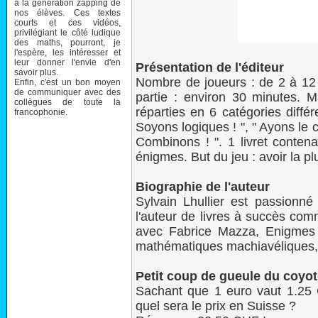
à la génération zapping de
nos élèves. Ces textes
courts et ces vidéos,
privilégiant le côté ludique
des maths, pourront, je
l'espère, les intéresser et
leur donner l'envie d'en
Présentation de l'éditeur
savoir plus.
Nombre de joueurs : de 2 à 12
Enfin, c'est un bon moyen
de communiquer avec des
partie : environ 30 minutes. M
collègues de toute la
réparties en 6 catégories différ
francophonie.
Soyons logiques ! ", " Ayons le c
Combinons ! ". 1 livret contena
énigmes. But du jeu : avoir la 
Biographie de l'auteur
Sylvain Lhullier est passionné
l'auteur de livres à succès co
avec Fabrice Mazza, Enigmes
mathématiques machiavéliques,
Petit coup de gueule du coyo
Sachant que 1 euro vaut 1.25 
quel sera le prix en Suisse ?