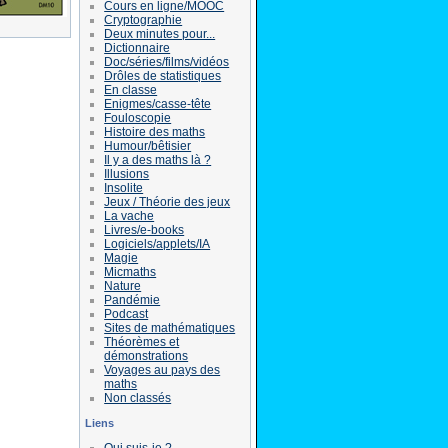
Cours en ligne/MOOC
Cryptographie
Deux minutes pour...
Dictionnaire
Doc/séries/films/vidéos
Drôles de statistiques
En classe
Enigmes/casse-tête
Fouloscopie
Histoire des maths
Humour/bêtisier
Il y a des maths là ?
Illusions
Insolite
Jeux / Théorie des jeux
La vache
Livres/e-books
Logiciels/applets/IA
Magie
Micmaths
Nature
Pandémie
Podcast
Sites de mathématiques
Théorèmes et
démonstrations
Voyages au pays des
maths
Non classés
Liens
Qui suis-je ?