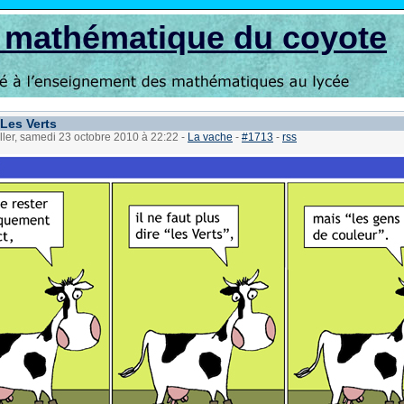
s mathématique du coyote
 Les Verts
ller, samedi 23 octobre 2010 à 22:22
-
La vache
-
#1713
-
rss