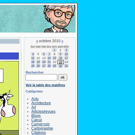
octobre 2010
«
»
lun
mar
mer
jeu
ven
sam
dim
1
2
3
4
5
6
7
8
9
10
11
12
13
14
15
16
17
18
19
20
21
22
24
23
25
26
27
28
29
31
30
Rechercher
Voir la table des matières
Catégories
Actu
Architecture
Art
Articles/revues
Blogs
Calcul
Carnet noir
Cartographie
Citations