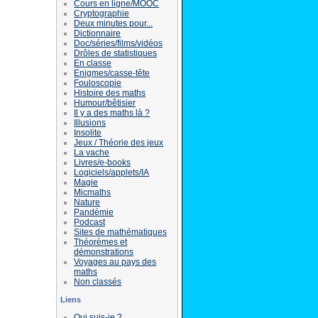
Cours en ligne/MOOC
Cryptographie
Deux minutes pour...
Dictionnaire
Doc/séries/films/vidéos
Drôles de statistiques
En classe
Enigmes/casse-tête
Fouloscopie
Histoire des maths
Humour/bêtisier
Il y a des maths là ?
Illusions
Insolite
Jeux / Théorie des jeux
La vache
Livres/e-books
Logiciels/applets/IA
Magie
Micmaths
Nature
Pandémie
Podcast
Sites de mathématiques
Théorèmes et
démonstrations
Voyages au pays des
maths
Non classés
Liens
Qui suis-je ?