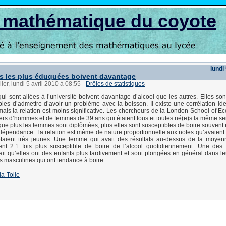
s mathématique du coyote
lundi
 les plus éduquées boivent davantage
ler, lundi 5 avril 2010 à 08:55
-
Drôles de statistiques
i sont allées à l’université boivent davantage d’alcool que les autres. Elles so
bles d’admettre d’avoir un problème avec la boisson. Il existe une corrélation id
is la relation est moins significative. Les chercheurs de la London School of E
liers d’hommes et de femmes de 39 ans qui étaient tous et toutes né(e)s la même s
 que plus les femmes sont diplômées, plus elles sont susceptibles de boire souvent 
épendance : la relation est même de nature proportionnelle aux notes qu’avaien
 étaient très jeunes. Une femme qui avait des résultats au-dessus de la moyen
ient 2.1 fois plus susceptible de boire de l’alcool quotidiennement. Une des 
ait qu’elles ont des enfants plus tardivement et sont plongées en général dans leu
s masculines qui ont tendance à boire.
la-Toile