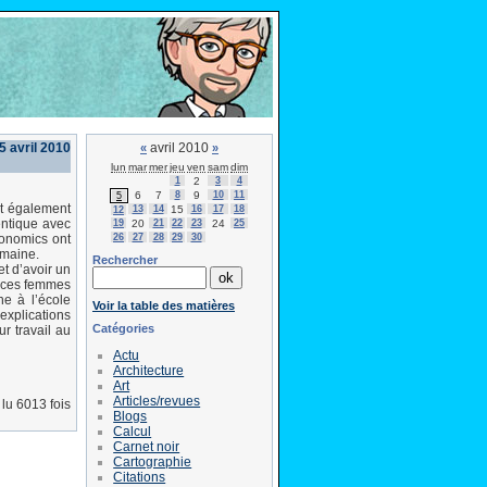
 5 avril 2010
avril 2010
«
»
lun
mar
mer
jeu
ven
sam
dim
1
2
3
4
6
7
8
9
10
11
5
nt également
13
14
15
16
17
18
12
entique avec
19
20
21
22
23
24
25
26
27
28
29
30
conomics ont
emaine.
Rechercher
et d’avoir un
t ces femmes
ne à l’école
Voir la table des matières
explications
Catégories
r travail au
Actu
Architecture
Art
Articles/revues
lu 6013 fois
Blogs
Calcul
Carnet noir
Cartographie
Citations