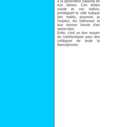
à la génération zapping de
nos élèves. Ces textes
courts et ces vidéos,
privilégiant le côté ludique
des maths, pourront, je
l'espère, les intéresser et
leur donner l'envie d'en
savoir plus.
Enfin, c'est un bon moyen
de communiquer avec des
collègues de toute la
francophonie.