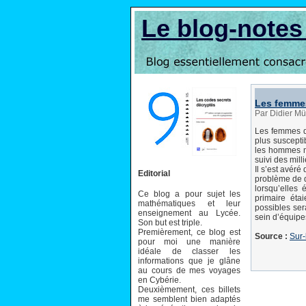
Le blog-note
Les femmes
Par Didier Mül
Les femmes qu
plus suscepti
les hommes ma
suivi des mil
Il s’est avéré
Editorial
problème de d
lorsqu’elles
Ce blog a pour sujet les
primaire éta
mathématiques et leur
possibles ser
enseignement au Lycée.
sein d’équipe
Son but est triple.
Premièrement, ce blog est
Source :
Sur-
pour moi une manière
idéale de classer les
informations que je glâne
au cours de mes voyages
en Cybérie.
Deuxièmement, ces billets
me semblent bien adaptés