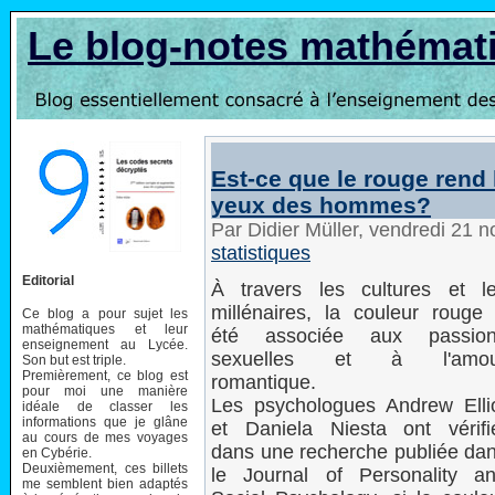
Le blog-notes mathémat
Est-ce que le rouge rend
yeux des hommes?
Par Didier Müller, vendredi 21
statistiques
Editorial
À travers les cultures et l
millénaires, la couleur rouge
Ce blog a pour sujet les
mathématiques et leur
été associée aux passio
enseignement au Lycée.
sexuelles et à l'amou
Son but est triple.
Premièrement, ce blog est
romantique.
pour moi une manière
Les psychologues Andrew Elli
idéale de classer les
informations que je glâne
et Daniela Niesta ont vérifi
au cours de mes voyages
dans une recherche publiée da
en Cybérie.
Deuxièmement, ces billets
le Journal of Personality a
me semblent bien adaptés