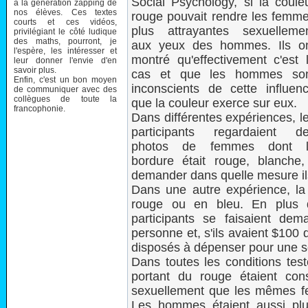
Social Psychology, si la coule
à la génération zapping de
nos élèves. Ces textes
rouge pouvait rendre les femm
courts et ces vidéos,
plus attrayantes sexuelleme
privilégiant le côté ludique
des maths, pourront, je
aux yeux des hommes. Ils o
l'espère, les intéresser et
montré qu'effectivement c'est 
leur donner l'envie d'en
savoir plus.
cas et que les hommes so
Enfin, c'est un bon moyen
inconscients de cette influen
de communiquer avec des
collègues de toute la
que la couleur exerce sur eux.
francophonie.
Dans différentes expériences, l
participants regardaient d
photos de femmes dont l
bordure était rouge, blanche,
demander dans quelle mesure ils
Dans une autre expérience, la 
rouge ou en bleu. En plus d
participants se faisaient dema
personne et, s'ils avaient $100 d
disposés à dépenser pour une so
Dans toutes les conditions te
portant du rouge étaient cons
sexuellement que les mêmes f
Les hommes étaient aussi plu