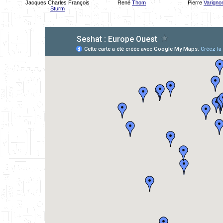
Jacques Charles François
René
Thom
Pierre
Varigno
Sturm