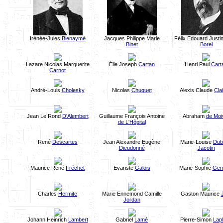
Irénée-Jules
Bienaymé
Jacques Philippe Marie
Félix Edouard Justi
Binet
Borel
Lazare Nicolas Marguerite
Élie Joseph
Cartan
Henri Paul
Cart
Carnot
André-Louis
Cholesky
Nicolas
Chuquet
Alexis Claude
Cla
Jean Le Rond
D'Alembert
Guillaume François Antoine
Abraham
de Moi
de L'Hôpital
René
Descartes
Jean Alexandre Eugène
Marie-Louise
Dubr
Dieudonné
Jacotin
Maurice René
Fréchet
Evariste
Galois
Marie-Sophie
Ger
Charles
Hermite
Marie Ennemond Camille
Gaston Maurice
J
Jordan
Johann Heinrich
Lambert
Gabriel
Lamé
Pierre-Simon
Lap