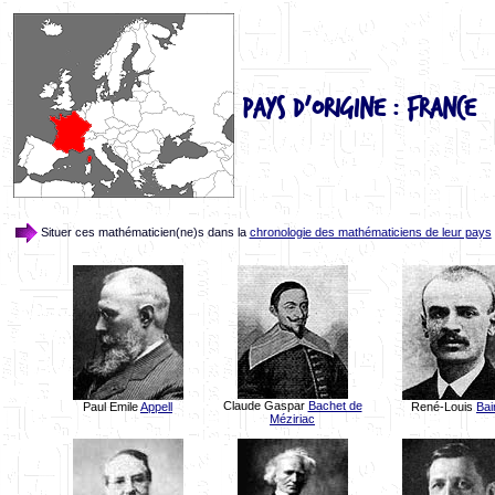
Pays d'origine : France
Situer ces mathématicien(ne)s dans la
chronologie des mathématiciens de leur pays
Claude Gaspar
Bachet de
Paul Emile
Appell
René-Louis
Bai
Méziriac