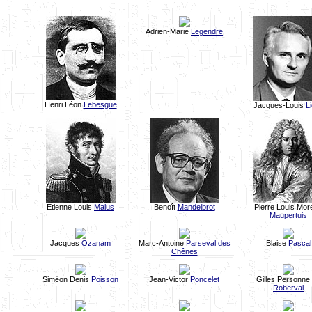
Adrien-Marie
Legendre
Henri Léon
Lebesgue
Jacques-Louis
L
Etienne Louis
Malus
Benoît
Mandelbrot
Pierre Louis Mor
Maupertuis
Jacques
Ozanam
Marc-Antoine
Parseval des
Blaise
Pascal
Chênes
Siméon Denis
Poisson
Jean-Victor
Poncelet
Gilles Personne
Roberval