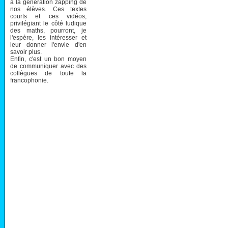
à la génération zapping de
nos élèves. Ces textes
courts et ces vidéos,
privilégiant le côté ludique
des maths, pourront, je
l'espère, les intéresser et
leur donner l'envie d'en
savoir plus.
Enfin, c'est un bon moyen
de communiquer avec des
collègues de toute la
francophonie.