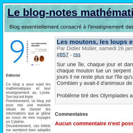
Le blog-notes mathémat
Les moutons, les loups e
Par Didier Müller, samedi 26 ja
#857
-
rss
Sur une île, chaque jour et da
chaque mouton tue un serpent e
Editorial
jours il ne reste plus sur l'île 
Combien y avait-il d'animaux d
Ce blog a pour sujet les
mathématiques et leur
enseignement au Lycée.
Problème tiré des Olympiades a
Son but est triple.
Premièrement, ce blog est
pour moi une manière
idéale de classer les
informations que je glâne
Commentaires
au cours de mes voyages
en Cybérie.
Aucun commentaire n'est possi
Deuxièmement, ces billets
me semblent bien adaptés