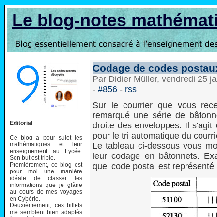
Le blog-notes mathémat
Codage de codes postau
Par Didier Müller, vendredi 25 
-
#856
-
rss
Sur le courrier que vous rec
remarqué une série de bâtonne
Editorial
droite des enveloppes. Il s'agit
pour le tri automatique du courri
Ce blog a pour sujet les
mathématiques et leur
Le tableau ci-dessous vous mo
enseignement au Lycée.
leur codage en bâtonnets. Exa
Son but est triple.
Premièrement, ce blog est
quel code postal est représenté 
pour moi une manière
idéale de classer les
informations que je glâne
au cours de mes voyages
en Cybérie.
Deuxièmement, ces billets
me semblent bien adaptés