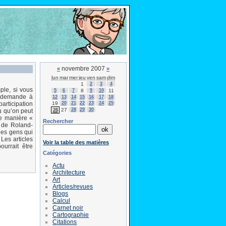
novembre 2007
«
»
lun
mar
mer
jeu
ven
sam
dim
1
2
3
4
mple, si vous
5
6
7
8
9
10
11
la demande à
12
13
14
15
16
17
18
19
20
21
22
23
24
25
participation
27
28
29
30
26
u qu’on peut
de manière «
Rechercher
i de Roland-
les gens qui
Les articles
Voir la table des matières
urrait être
Catégories
Actu
Architecture
Art
Articles/revues
Blogs
Calcul
Carnet noir
Cartographie
Citations