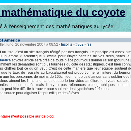
s mathématique du coyote
 of America
ller, lundi 26 novembre 2007 à 08:52
-
Insolite
-
#802
-
rss
 au titre, c’est un site français rédigé par des français. Le principe est assez si
’un article « scientifique » existe pour étayer certains de vos dires, faites 
America
et votre article sera créé de toute pièce pour vous donner raison (pour une 
emment les demandes sont plus tournées du coté des statistiques, c’est bien conn
des chiffres tout ce qu’on veut. C’est de cette manière que leur équipe soutient 
» que le taux de réussite au baccalauréat est proportionnel à l’intérêt du tourno
en que les personnes de moins de 165cm donnent plus d’amour sans oublier que 
bleus aiment les films allemands et que le jeu vidéo améliore le niveau scolaire. 
ntés et documentés mais il n’y a pas références bibliographiques ce qui po
is peut être difficile à trouver pour soutenir des hypothèses farfelues.
e source pour aiguiser l'esprit critique des élèves...
aire n'est possible sur ce blog.