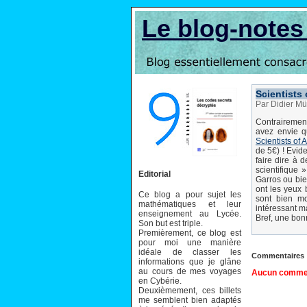
Le blog-note
Scientists
Par Didier Mü
Contrairement
avez envie qu
Scientists of 
de 5€) ! Evid
faire dire à 
scientifique 
Editorial
Garros ou bi
ont les yeux 
Ce blog a pour sujet les
sont bien mo
mathématiques et leur
intéressant ma
enseignement au Lycée.
Bref, une bonn
Son but est triple.
Premièrement, ce blog est
pour moi une manière
idéale de classer les
Commentaires
informations que je glâne
au cours de mes voyages
Aucun comment
en Cybérie.
Deuxièmement, ces billets
me semblent bien adaptés