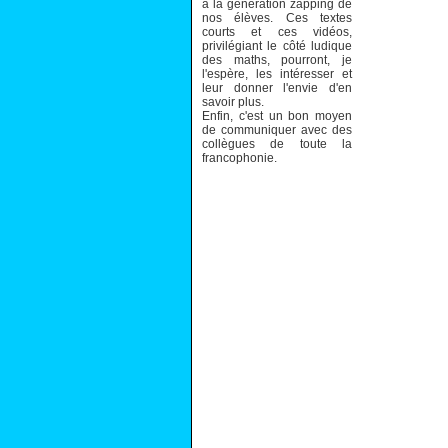
à la génération zapping de
nos élèves. Ces textes
courts et ces vidéos,
privilégiant le côté ludique
des maths, pourront, je
l'espère, les intéresser et
leur donner l'envie d'en
savoir plus.
Enfin, c'est un bon moyen
de communiquer avec des
collègues de toute la
francophonie.