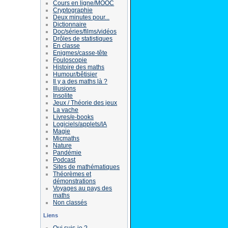
Cours en ligne/MOOC
Cryptographie
Deux minutes pour...
Dictionnaire
Doc/séries/films/vidéos
Drôles de statistiques
En classe
Enigmes/casse-tête
Fouloscopie
Histoire des maths
Humour/bêtisier
Il y a des maths là ?
Illusions
Insolite
Jeux / Théorie des jeux
La vache
Livres/e-books
Logiciels/applets/IA
Magie
Micmaths
Nature
Pandémie
Podcast
Sites de mathématiques
Théorèmes et
démonstrations
Voyages au pays des
maths
Non classés
Liens
Qui suis-je ?