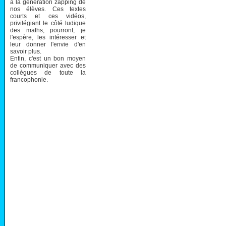
à la génération zapping de
nos élèves. Ces textes
courts et ces vidéos,
privilégiant le côté ludique
des maths, pourront, je
l'espère, les intéresser et
leur donner l'envie d'en
savoir plus.
Enfin, c'est un bon moyen
de communiquer avec des
collègues de toute la
francophonie.