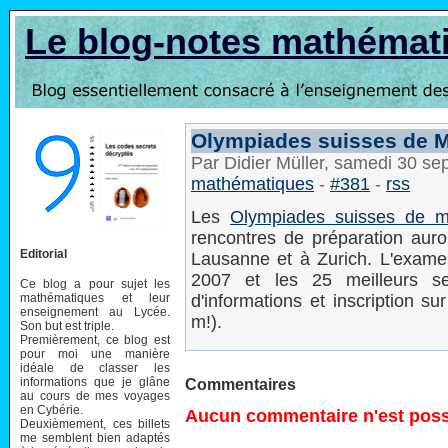
Le blog-notes mathémat
Olympiades suisses de 
Par Didier Müller, samedi 30 s
mathématiques
-
#381
-
rss
Les
Olympiades suisses de m
rencontres de préparation aur
Editorial
Lausanne et à Zurich. L'examen
2007 et les 25 meilleurs se 
Ce blog a pour sujet les
mathématiques et leur
d'informations et inscription su
enseignement au Lycée.
m!).
Son but est triple.
Premièrement, ce blog est
pour moi une manière
idéale de classer les
informations que je glâne
Commentaires
au cours de mes voyages
en Cybérie.
Aucun commentaire n'est possi
Deuxièmement, ces billets
me semblent bien adaptés