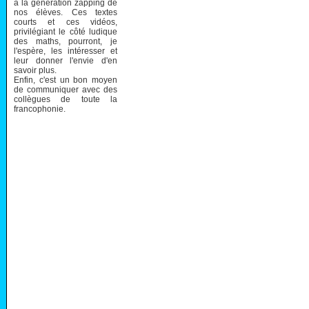
à la génération zapping de
nos élèves. Ces textes
courts et ces vidéos,
privilégiant le côté ludique
des maths, pourront, je
l'espère, les intéresser et
leur donner l'envie d'en
savoir plus.
Enfin, c'est un bon moyen
de communiquer avec des
collègues de toute la
francophonie.