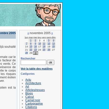
vembre 2005
novembre 2005
«
»
lun
mar
mer
jeu
ven
sam
dim
1
2
3
4
5
6
7
8
9
10
11
12
13
déjà souhaité
14
15
16
17
18
19
20
21
22
23
24
25
26
27
28
29
30
rnale car le
Rechercher
e facteur de
es vents. Ce
 présence de
Voir la table des matières
lle le corps
Catégories
 les risques
ement éolien
Actu
ver.
Architecture
Art
olien est la
Articles/revues
Blogs
Calcul
Carnet noir
Cartographie
Citations