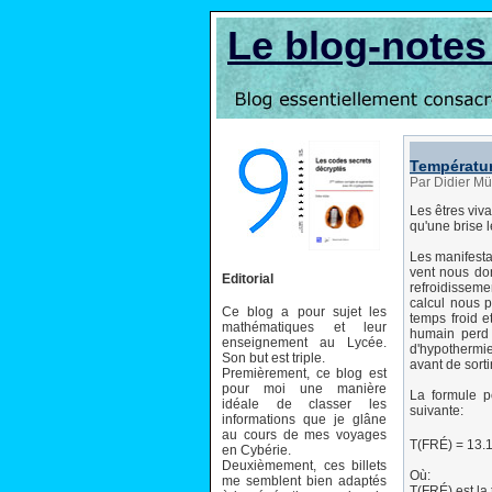
Le blog-note
Températur
Par Didier Mü
Les êtres viva
qu'une brise l
Les manifesta
vent nous don
Editorial
refroidisseme
calcul nous p
Ce blog a pour sujet les
temps froid e
mathématiques et leur
humain perd 
enseignement au Lycée.
d'hypothermie
Son but est triple.
avant de sorti
Premièrement, ce blog est
pour moi une manière
La formule po
idéale de classer les
suivante:
informations que je glâne
au cours de mes voyages
T(FRÉ) = 13.1
en Cybérie.
Deuxièmement, ces billets
Où:
me semblent bien adaptés
T(FRÉ) est la