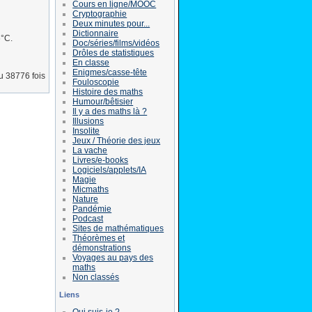
Cours en ligne/MOOC
Cryptographie
Deux minutes pour...
Dictionnaire
6°C.
Doc/séries/films/vidéos
Drôles de statistiques
En classe
Enigmes/casse-tête
lu 38776 fois
Fouloscopie
Histoire des maths
Humour/bêtisier
Il y a des maths là ?
Illusions
Insolite
Jeux / Théorie des jeux
La vache
Livres/e-books
Logiciels/applets/IA
Magie
Micmaths
Nature
Pandémie
Podcast
Sites de mathématiques
Théorèmes et
démonstrations
Voyages au pays des
maths
Non classés
Liens
Qui suis-je ?