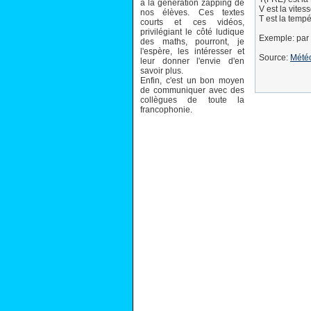
à la génération zapping de
V est la vite
nos élèves. Ces textes
T est la tempé
courts et ces vidéos,
privilégiant le côté ludique
Exemple: par 
des maths, pourront, je
l'espère, les intéresser et
Source:
Mété
leur donner l'envie d'en
savoir plus.
Enfin, c'est un bon moyen
de communiquer avec des
collègues de toute la
francophonie.