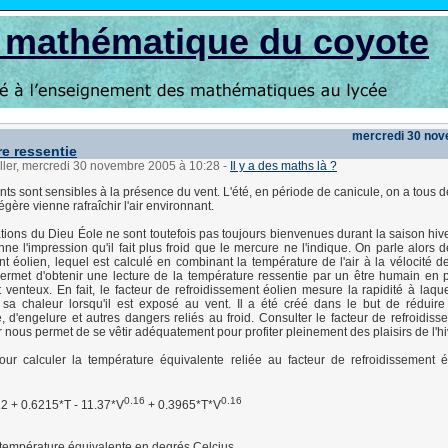
s mathématique du coyote
mercredi 30 no
e ressentie
ller, mercredi 30 novembre 2005 à 10:28
-
Il y a des maths là ?
nts sont sensibles à la présence du vent. L'été, en période de canicule, on a tous 
égère vienne rafraîchir l'air environnant.
tions du Dieu Éole ne sont toutefois pas toujours bienvenues durant la saison hive
ne l'impression qu'il fait plus froid que le mercure ne l'indique. On parle alors d
nt éolien, lequel est calculé en combinant la température de l'air à la vélocité d
ermet d'obtenir une lecture de la température ressentie par un être humain en
t venteux. En fait, le facteur de refroidissement éolien mesure la rapidité à laque
sa chaleur lorsqu'il est exposé au vent. Il a été créé dans le but de réduire
, d'engelure et autres dangers reliés au froid. Consulter le facteur de refroidiss
r nous permet de se vêtir adéquatement pour profiter pleinement des plaisirs de l'hi
ur calculer la température équivalente reliée au facteur de refroidissement é
0.16
0.16
2 + 0.6215*T - 11.37*V
+ 0.3965*T*V
 température équivalente en degrés Celcius