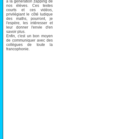
à la génération zapping de
nos élèves. Ces textes
courts et ces vidéos,
privilégiant le côté ludique
des maths, pourront, je
l'espère, les intéresser et
leur donner l'envie d'en
savoir plus.
Enfin, c'est un bon moyen
de communiquer avec des
collègues de toute la
francophonie.