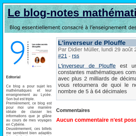
Le blog-notes mathémat
L'inverseur de Plouffe
Par Didier Müller, lundi 29 août
#21
-
rss
L'inverseur de Plouffe
est un
constantes mathématiques comme
Editorial
avec plus 2 milliards de déci
vous retournera de quoi le n
Ce blog a pour sujet les
mathématiques et leur
nombre de 5 à 64 décimales
enseignement au Lycée.
Son but est triple.
Premièrement, ce blog est
pour moi une manière
Commentaires
idéale de classer les
informations que je glâne
Aucun commentaire n'est possi
au cours de mes voyages
en Cybérie.
Deuxièmement, ces billets
me semblent bien adaptés