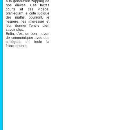
à la génération zapping de
nos élèves. Ces textes
courts et ces vidéos,
privilégiant le côté ludique
des maths, pourront, je
l'espère, les intéresser et
leur donner l'envie d'en
savoir plus.
Enfin, c'est un bon moyen
de communiquer avec des
collègues de toute la
francophonie.