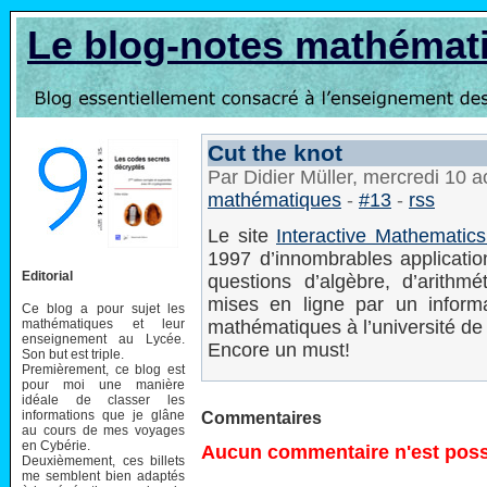
Le blog-notes mathémat
Cut the knot
Par Didier Müller, mercredi 10 
mathématiques
-
#13
-
rss
Le site
Interactive Mathematic
1997 d’innombrables application
Editorial
questions d’algèbre, d’arithmé
mises en ligne par un informa
Ce blog a pour sujet les
mathématiques et leur
mathématiques à l’université de 
enseignement au Lycée.
Encore un must!
Son but est triple.
Premièrement, ce blog est
pour moi une manière
idéale de classer les
informations que je glâne
Commentaires
au cours de mes voyages
en Cybérie.
Aucun commentaire n'est possi
Deuxièmement, ces billets
me semblent bien adaptés