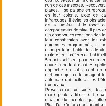
des roulettes, muni d’une camé
l’un de ces insectes. Recouvert
blattes, il se ballade en repro
en leur colonie. Doté de ca
infrarouges, il évite les obstacl
de la lumière. Si le robot j
comportement domine, il parvien
On observa les réactions des in
leur cohabitation avec les r
automates programmés, et no
changer leurs habitudes de vie 
malgré leur préférence habituel
5 robots suffisent pour contrôle
ouvre la porte à d’autres appli
approche en substituant un r
corbeaux qui endommagent les
automate qui inciterait les bêt
troupeaux.
Présentement en cours, des r
mère poule artificielle. Le 
création de modèles qui influ
Plus d’un s’interrogent quant à c