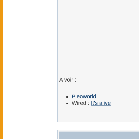
A voir :
Pleoworld
Wired :
It's alive