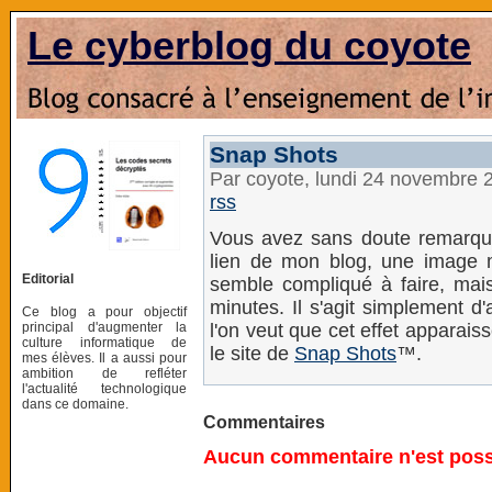
Le cyberblog du coyote
Snap Shots
Par coyote, lundi 24 novembre 
rss
Vous avez sans doute remarqué
lien de mon blog, une image m
Editorial
semble compliqué à faire, mais 
minutes. Il s'agit simplement d
Ce blog a pour objectif
principal d'augmenter la
l'on veut que cet effet apparais
culture informatique de
le site de
Snap Shots
™.
mes élèves. Il a aussi pour
ambition de refléter
l'actualité technologique
dans ce domaine.
Commentaires
Aucun commentaire n'est possi