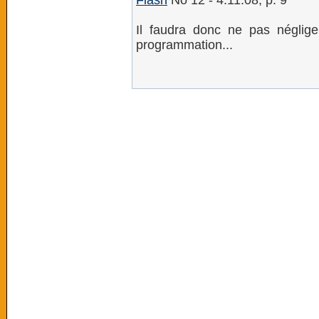
Flash
No 12 - 4.11.08, p. 9
Il faudra donc ne pas négliger
programmation...