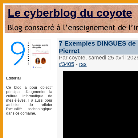
Le cyberblog du coyote
7 Exemples DINGUES de Ch
Pierret
Par coyote, samedi 25 avril 20
#3405
-
rss
Editorial
Ce blog a pour objectif
principal d'augmenter la
culture informatique de
mes élèves. Il a aussi pour
ambition de refléter
l'actualité technologique
dans ce domaine.