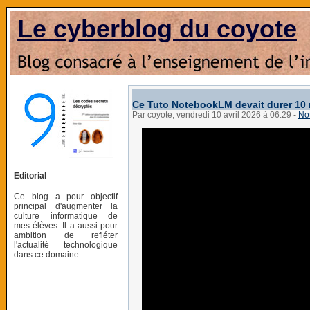
Le cyberblog du coyote
Ce Tuto NotebookLM devait durer 10 mi
Par coyote, vendredi 10 avril 2026 à 06:29
-
No
Editorial
Ce blog a pour objectif
principal d'augmenter la
culture informatique de
mes élèves. Il a aussi pour
ambition de refléter
l'actualité technologique
dans ce domaine.