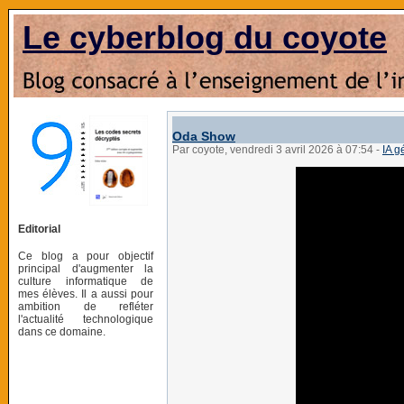
Le cyberblog du coyote
Oda Show
Par coyote, vendredi 3 avril 2026 à 07:54
-
IA g
Editorial
Ce blog a pour objectif
principal d'augmenter la
culture informatique de
mes élèves. Il a aussi pour
ambition de refléter
l'actualité technologique
dans ce domaine.