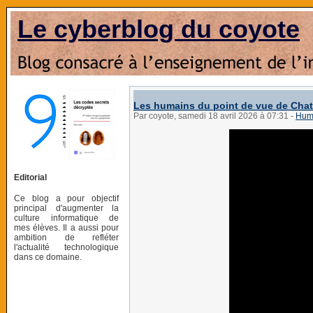
Le cyberblog du coyote
Les humains du point de vue de Cha
Par coyote, samedi 18 avril 2026 à 07:31
-
Hum
Editorial
Ce blog a pour objectif
principal d'augmenter la
culture informatique de
mes élèves. Il a aussi pour
ambition de refléter
l'actualité technologique
dans ce domaine.