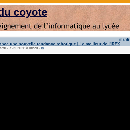
du coyote
mardi 
ance une nouvelle tendance robotique | Le meilleur de l'IREX
ardi 7 avril 2026 à 08:20
-
IA