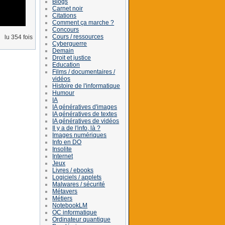
Blogs
Carnet noir
Citations
Comment ça marche ?
Concours
Cours / ressources
lu 354 fois
Cyberguerre
Demain
Droit et justice
Education
Films / documentaires /
vidéos
Histoire de l'informatique
Humour
IA
IA génératives d'images
IA génératives de textes
IA génératives de vidéos
Il y a de l'info, là ?
Images numériques
Info en DO
Insolite
Internet
Jeux
Livres / ebooks
Logiciels / applets
Malwares / sécurité
Métavers
Métiers
NotebookLM
OC informatique
Ordinateur quantique