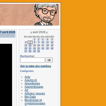
7 avril 2026
avril 2026
«
»
lun
mar
mer
jeu
ven
sam
dim
1
2
3
4
5
6
8
9
10
11
12
7
13
15
16
17
18
19
14
20
21
22
23
24
25
26
27
28
29
30
Rechercher
Voir la table des matières
Catégories
Actu
Agents IA
Algorithmes
Apprentissage
Art
Articles / revues
Big Data
Blockchain et
cryptomonnaies