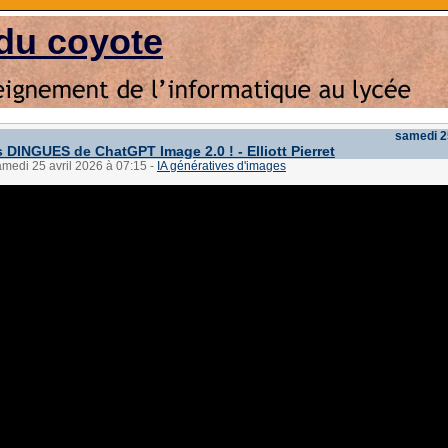
du coyote
samedi 2
 DINGUES de ChatGPT Image 2.0 ! - Elliott Pierret
amedi 25 avril 2026 à 07:15
-
IA génératives d'images