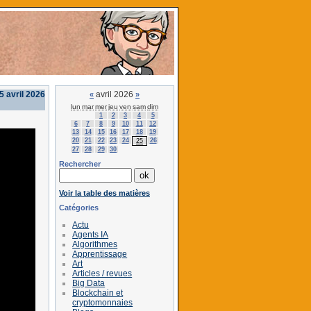
5 avril 2026
avril 2026
«
»
lun
mar
mer
jeu
ven
sam
dim
1
2
3
4
5
6
7
8
9
10
11
12
13
14
15
16
17
18
19
20
21
22
23
24
26
25
27
28
29
30
Rechercher
Voir la table des matières
Catégories
Actu
Agents IA
Algorithmes
Apprentissage
Art
Articles / revues
Big Data
Blockchain et
cryptomonnaies