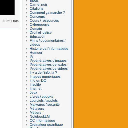
Blogs
Carnet noir
Citations
Comment ça marche ?
Concours
Cours / ressources
lu 251 fois
Cyberguerre
Demain
Droit et justice
Education
Films / documentaires /
vidéos
Histoire de l'informatique
Humour
IA
IA génératives d'images
IA génératives de textes
IA génératives de vidéos
Il y a de l'info, là ?
Images numériques
Info en DO
Insolite
Internet
Jeux
Livres / ebooks
Logiciels / applets
Malwares / sécurité
Métavers
Métiers
NotebookLM
OC informatique
Ordinateur quantique