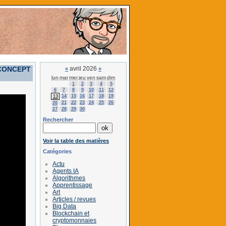
K CONCEPT
avril 2026
«
»
lun
mar
mer
jeu
ven
sam
dim
1
2
3
4
5
6
7
8
9
10
11
12
14
15
16
17
18
19
13
21
22
23
24
25
26
20
27
28
29
30
Rechercher
Voir la table des matières
Catégories
Actu
Agents IA
Algorithmes
Apprentissage
Art
Articles / revues
Big Data
Blockchain et
cryptomonnaies