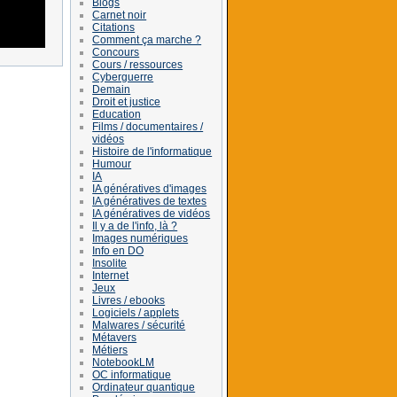
Blogs
Carnet noir
Citations
Comment ça marche ?
Concours
Cours / ressources
Cyberguerre
Demain
Droit et justice
Education
Films / documentaires /
vidéos
Histoire de l'informatique
Humour
IA
IA génératives d'images
IA génératives de textes
IA génératives de vidéos
Il y a de l'info, là ?
Images numériques
Info en DO
Insolite
Internet
Jeux
Livres / ebooks
Logiciels / applets
Malwares / sécurité
Métavers
Métiers
NotebookLM
OC informatique
Ordinateur quantique