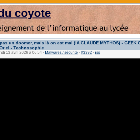
du coyote
 pas un doomer, mais là on est mal (IA CLAUDE MYTHOS) - GEE
Oriel - Technosophie
undi 13 avril 2026 à 06:54
-
Malwares / sécurité
-
#3392
-
rss