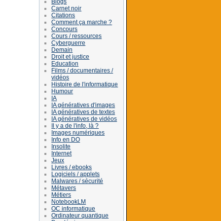
Blogs
Carnet noir
Citations
Comment ça marche ?
Concours
Cours / ressources
Cyberguerre
Demain
Droit et justice
Education
Films / documentaires /
vidéos
Histoire de l'informatique
Humour
IA
IA génératives d'images
IA génératives de textes
IA génératives de vidéos
Il y a de l'info, là ?
Images numériques
Info en DO
Insolite
Internet
Jeux
Livres / ebooks
Logiciels / applets
Malwares / sécurité
Métavers
Métiers
NotebookLM
OC informatique
Ordinateur quantique