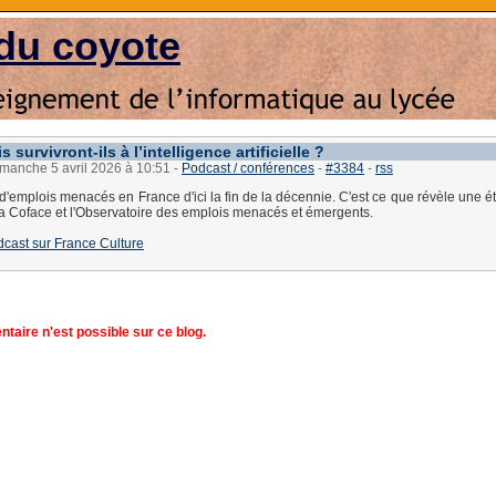
du coyote
 survivront-ils à l’intelligence artificielle ?
imanche 5 avril 2026 à 10:51
-
Podcast / conférences
-
#3384
-
rss
 d'emplois menacés en France d'ici la fin de la décennie. C'est ce que révèle une é
la Coface et l'Observatoire des emplois menacés et émergents.
dcast sur France Culture
aire n'est possible sur ce blog.