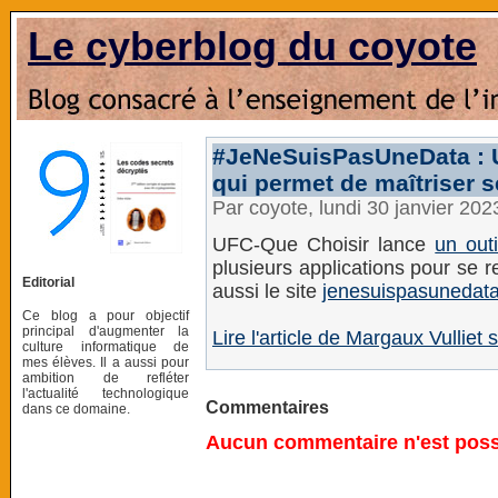
Le cyberblog du coyote
#JeNeSuisPasUneData : U
qui permet de maîtriser 
Par coyote, lundi 30 janvier 20
UFC-Que Choisir lance
un out
plusieurs applications pour se r
Editorial
aussi le site
jenesuispasunedata
Ce blog a pour objectif
principal d'augmenter la
Lire l'article de Margaux Vulliet
culture informatique de
mes élèves. Il a aussi pour
ambition de refléter
l'actualité technologique
Commentaires
dans ce domaine.
Aucun commentaire n'est possi