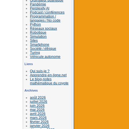
Ordinateur quantique
Pandémie
Perplexity AI
Podcast / conférences
Programmation /
langages / No code
Python
Réseaux sociaux
Robotique
Simulation
Sites
Smartphone
Société / éthique
Turing
Véhicule autonome
Liens
Qui suis-je ?
Apprendre-en-ligne.net
Le blog-notes
mathématique du coyote
Archives
août 2026
juillet 2026
juin 2026
mai 2026
avril 2026
mars 2026
février 2026
janvier 2026