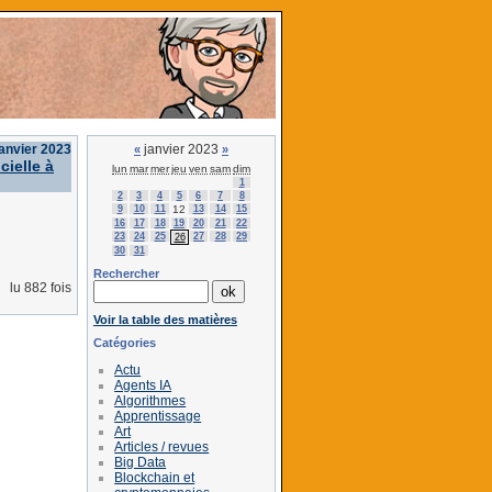
janvier 2023
janvier 2023
«
»
cielle à
lun
mar
mer
jeu
ven
sam
dim
1
2
3
4
5
6
7
8
9
10
11
12
13
14
15
16
17
18
19
20
21
22
23
24
25
27
28
29
26
30
31
Rechercher
lu 882 fois
Voir la table des matières
Catégories
Actu
Agents IA
Algorithmes
Apprentissage
Art
Articles / revues
Big Data
Blockchain et