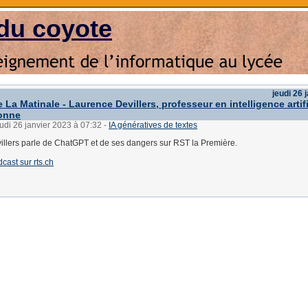
du coyote
jeudi 26 
e La Matinale - Laurence Devillers, professeur en intelligence artifi
onne
eudi 26 janvier 2023 à 07:32
-
IA génératives de textes
llers parle de ChatGPT et de ses dangers sur RST la Première.
cast sur rts.ch