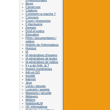
cryptomonnaies
Blogs
Carnet noir
Citations
Comment ça marche ?
Concours
Cours / ressources
Cyberguerre
Demain
Droit et justice
Education
Films / documentaires /
vidéos
Histoire de l'informatique
Humour
IA
IA génératives d'images
IA génératives de textes
IA génératives de vidéos
Il y a de l'info, là ?
Images numériques
Info en DO
Insolite
Internet
Jeux
Livres / ebooks
Logiciels / applets
Malwares / sécurité
Métavers
Métiers
NotebookLM
OC informatique