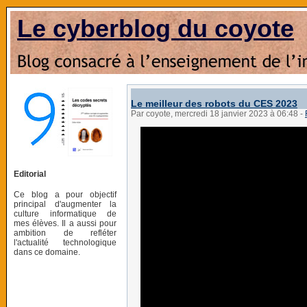
Le cyberblog du coyote
Le meilleur des robots du CES 2023
Par coyote, mercredi 18 janvier 2023 à 06:48
-
Editorial
Ce blog a pour objectif
principal d'augmenter la
culture informatique de
mes élèves. Il a aussi pour
ambition de refléter
l'actualité technologique
dans ce domaine.