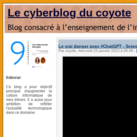
Le cyberblog du coyote
Le vrai danger avec #ChatGPT - Scie
Par coyote, mercredi 25 janvier 2023 à 06:49
-
Editorial
Ce blog a pour objectif
principal d'augmenter la
culture informatique de
mes élèves. Il a aussi pour
ambition de refléter
l'actualité technologique
dans ce domaine.